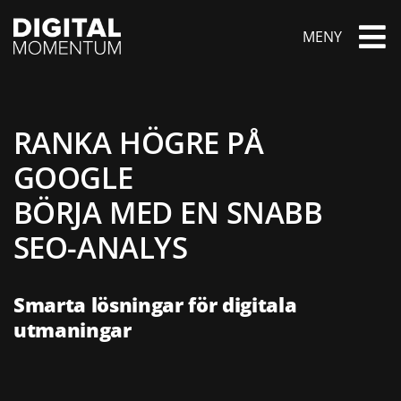
Fortsätt
till
MENY
innehållet
Startsida
RANKA HÖGRE PÅ
GOOGLE
Webbhotell
BÖRJA MED EN SNABB
SEO-ANALYS
Kontakt
Smarta lösningar för digitala
utmaningar